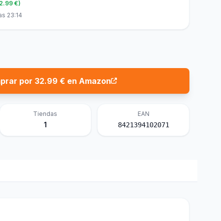
32.99 €)
as 23:14
prar por 32.99 € en Amazon
Tiendas
EAN
1
8421394102071