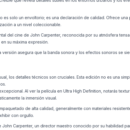
creíble que revela detalles sutiles en los entornos urbanos y los e
 es solo un envoltorio; es una declaración de calidad. Ofrece una p
zación a un nivel coleccionable.
al del cine de John Carpenter, reconocida por su atmósfera tensa,
o en su máxima expresión.
 versión asegura que la banda sonora y los efectos sonoros se sien
, los detalles técnicos son cruciales. Esta edición no es una simpl
os.
xcepcional. Al ver la película en Ultra High Definition, notarás tex
ticamente la inmersión visual.
mpaquetado de alta calidad, generalmente con materiales resistentes
hibir con orgullo.
e John Carpenter, un director maestro conocido por su habilidad par