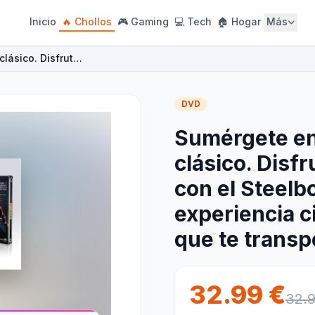
Inicio
🔥 Chollos
🎮 Gaming
💻 Tech
🏠 Hogar
Más
clásico. Disfrut…
DVD
Sumérgete en
clásico. Disf
con el Steelb
experiencia c
que te transp
32.99 €
32.