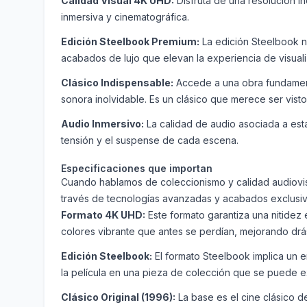
Calidad Visual 4K UHD:
Disfruta de una resolución in
inmersiva y cinematográfica.
Edición Steelbook Premium:
La edición Steelbook no
acabados de lujo que elevan la experiencia de visuali
Clásico Indispensable:
Accede a una obra fundament
sonora inolvidable. Es un clásico que merece ser vist
Audio Inmersivo:
La calidad de audio asociada a esta
tensión y el suspense de cada escena.
Especificaciones que importan
Cuando hablamos de coleccionismo y calidad audiovisual
través de tecnologías avanzadas y acabados exclusiv
Formato 4K UHD:
Este formato garantiza una nitidez e
colores vibrante que antes se perdían, mejorando drás
Edición Steelbook:
El formato Steelbook implica un e
la película en una pieza de colección que se puede ex
Clásico Original (1996):
La base es el cine clásico d