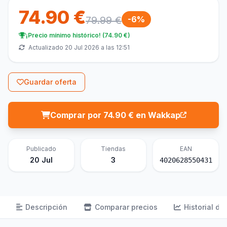
74.90 €
79.99 €
-6%
¡Precio mínimo histórico! (74.90 €)
Actualizado 20 Jul 2026 a las 12:51
Guardar oferta
Comprar por 74.90 € en Wakkap
Publicado
Tiendas
EAN
20 Jul
3
4020628550431
Descripción
Comparar precios
Historial de