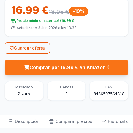
16.99 €
18.95 €
-10%
¡Precio mínimo histórico! (16.99 €)
Actualizado 3 Jun 2026 a las 13:33
Guardar oferta
Comprar por 16.99 € en Amazon
Publicado
Tiendas
EAN
3 Jun
1
8436597564618
Descripción
Comparar precios
Historial de