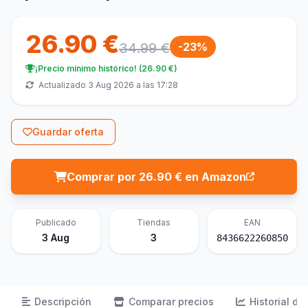
26.90 €
34.99 €
-23%
¡Precio mínimo histórico! (26.90 €)
Actualizado 3 Aug 2026 a las 17:28
Guardar oferta
Comprar por 26.90 € en Amazon
Publicado
Tiendas
EAN
3 Aug
3
8436622260850
Descripción
Comparar precios
Historial de