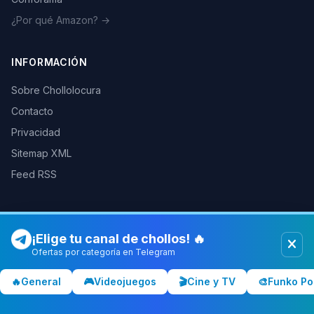
¿Por qué Amazon? →
INFORMACIÓN
Sobre Chollolocura
Contacto
Privacidad
Sitemap XML
Feed RSS
¡Elige tu canal de chollos! 🔥
© 2026 Chollolocura. Todos los derechos reservados.
Como afiliados de Amazon, PC Componentes y otras tiendas
Ofertas por categoría en Telegram
podemos ganar comisiones por las compras realizadas a través de
nuestros enlaces.
Más info
🔥
General
🎮
Videojuegos
🎬
Cine y TV
🎨
Funko Po