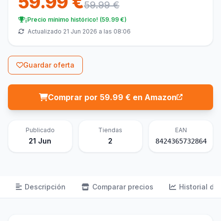
59.99 €
59.99 €
¡Precio mínimo histórico! (59.99 €)
Actualizado 21 Jun 2026 a las 08:06
Guardar oferta
Comprar por 59.99 € en Amazon
Publicado
Tiendas
EAN
21 Jun
2
8424365732864
Descripción
Comparar precios
Historial de