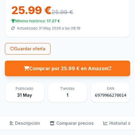
25.99 €
25.99 €
Mínimo histórico:
17.27 €
Actualizado 31 May 2026 a las 08:18
Guardar oferta
Comprar por 25.99 € en Amazon
Publicado
Tiendas
EAN
31 May
1
6979966270014
Descripción
Comparar precios
Historial de