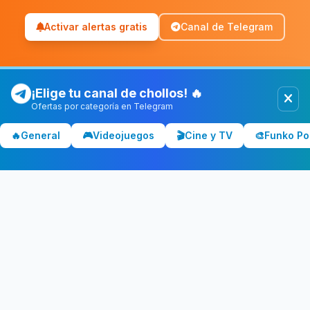
Activar alertas gratis
Canal de Telegram
¡Elige tu canal de chollos! 🔥
Ofertas por categoría en Telegram
Chollolocura
CL
🔥
General
🎮
Videojuegos
🎬
Cine y TV
🎨
Funko Po
Los mejores chollos y ofertas de España. Comparamos precios
en Amazon, PC Componentes, El Corte Inglés y más tiendas.
CATEGORÍAS
💻 Tecnología
📺 Televisores