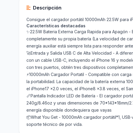
Descripción
Consigue el cargador portátil 10000mAh 22.5W para iP
Características destacadas
✨22.5W Bateria Externa Carga Rapida para Apagón - E
completamente su propia batería (La velocidad de car
energía auxiliar está siempre lista para responder ant
🚀Entrada y Salida USB C de Alta Velocidad - A difer
con un cable USB-C, incluyendo el iPhone 16 y modelos
con tres puertos, obtén tres dispositivos completamen
⚡10000mAh Cargador Portatil - Compatible con carga rá
la portabilidad. La capacidad de la batería externa 1
el iPhone17 x2.0 veces, el iPhone8 x3.8 veces, el Sam
📏Pantalla Indicador LED de Batería - El cargador port
240g/8.46oz y unas dimensiones de 70*143*18mm/2.75*
energía disponible dondequiera que vayas
📦What You Get - 10000mAh cargador portátil*1, USB-A
soporte técnico de por vida.