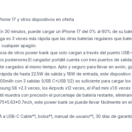
hone 17 y otros dispositivos en oferta
n 30 minutos, puede cargar un iPhone 17 del 0% al 60% de su bate
ga es 3 veces más rápida que las otras baterías regulares que bate
e cualquier apagón.
encia de otros power bank que solo cargan a través del puerto USB-
 posteriores.El cargador portátil cuenta con tres puertos de salida 
te cargados al mismo tiempo. Apto y seguro para llevar en avión, gar
pida de hasta 22.5W de salida y 18W de entrada, este dispositivo p
0000mAh con 3 salidas (USB C+USB 1/2) es suficiente para cargar lo
sung S8 x2.3 veces, los Airpods x12 veces, el iPad mini x1.6 veces
átil muestra con precisión el porcentaje de batería restante, elimin
5.63*0.7inch, este power bank se puede llevar fácilmente en el b
 a USB-C Cable*1, bolsa*1, manual de usuario*1, 30 días de garant