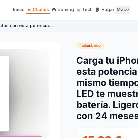
Inicio
🔥 Chollos
🎮 Gaming
💻 Tech
🏠 Hogar
Más
nutos con esta potencia…
Inalámbrico
Carga tu iPho
esta potencia.
mismo tiempo 
LED te muestr
batería. Liger
con 24 meses