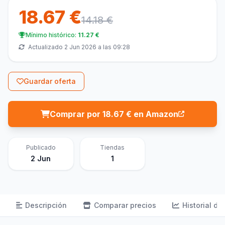
18.67 €
14.18 €
Mínimo histórico:
11.27 €
Actualizado 2 Jun 2026 a las 09:28
Guardar oferta
Comprar por 18.67 € en Amazon
Publicado
Tiendas
2 Jun
1
Descripción
Comparar precios
Historial de