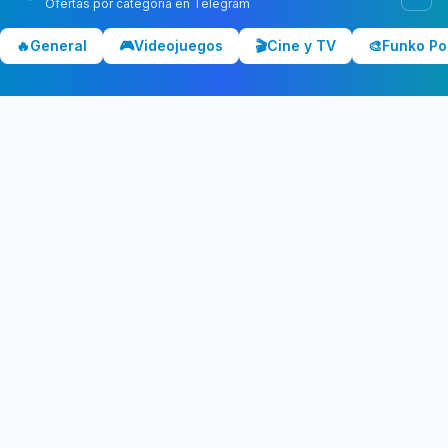
Ofertas por categoría en Telegram
Chollolocura
CL
🔥
General
🎮
Videojuegos
🎬
Cine y TV
🎨
Funko Po
Los mejores chollos y ofertas de España. Comparamos precios
en Amazon, PC Componentes, El Corte Inglés y más tiendas.
CATEGORÍAS
💻 Tecnología
📺 Televisores
🎧 Audio
🎮 Gaming
🏠 Hogar
🍳 Cocina
Ver todas →