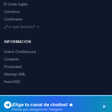
El Corte Inglés
Carrefour
Conforama
¿Por qué Amazon? →
INFORMACIÓN
Sobre Chollolocura
Contacto
Privacidad
Sitemap XML
Feed RSS
¡Elige tu canal de chollos! 🔥
© 2026 Chollolocura. Todos los derechos reservados.
Como afiliados de Amazon, PC Componentes y otras tiendas
Ofertas por categoría en Telegram