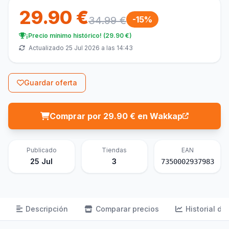
29.90 €
34.99 €
-15%
¡Precio mínimo histórico! (29.90 €)
Actualizado 25 Jul 2026 a las 14:43
Guardar oferta
Comprar por 29.90 € en Wakkap
Publicado
Tiendas
EAN
25 Jul
3
7350002937983
Descripción
Comparar precios
Historial de