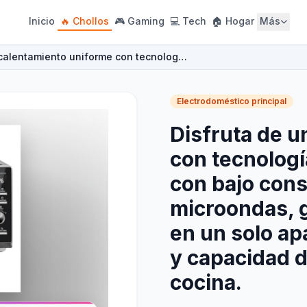
Inicio
🔥 Chollos
🎮 Gaming
💻 Tech
🏠 Hogar
Más
 calentamiento uniforme con tecnolog…
Electrodoméstico principal
Disfruta de u
con tecnologí
con bajo con
microondas, g
en un solo ap
y capacidad d
cocina.