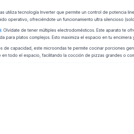
s utiliza tecnología Inverter que permite un control de potencia lin
do operativo, ofreciéndote un funcionamiento ultra silencioso (solo
:
Olvídate de tener múltiples electrodomésticos. Este aparato te of
 para platos complejos. Esto maximiza el espacio en tu encimera y sim
os de capacidad, este microondas te permite cocinar porciones gene
en todo el espacio, facilitando la cocción de pizzas grandes o comid