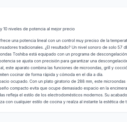
y 10 niveles de potencia al mejor precio
rece una potencia lineal con un control muy preciso de la tempera
sadores tradicionales. ¿El resultado? Un nivel sonoro de solo 57 dB
roondas Toshiba está equipado con un programa de descongelación 
otencia se ajusta con precisión para garantizar una descongelació
onal, este aparato combina las funciones de microondas, grill y cocc
iten cocinar de forma rápida y cómoda en el día a día.
cio ocupado. Con un plato giratorio de 288 mm, este microondas de
 diseño compacto evita que ocupe demasiado espacio en la encimera
as refleja el estilo de los electrodomésticos modernos. Su acabado
a con cualquier estilo de cocina y realza al instante la estética de 