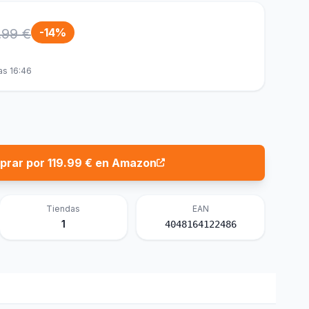
.99 €
-14%
as 16:46
rar por 119.99 € en Amazon
Tiendas
EAN
1
4048164122486