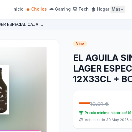
Inicio
🔥 Chollos
🎮 Gaming
💻 Tech
🏠 Hogar
Más
GER ESPECIAL CAJA …
Vino
EL AGUILA S
LAGER ESPEC
12X33CL + B
—
10.91 €
¡Precio mínimo histórico! (9
Actualizado 30 May 2026 a 