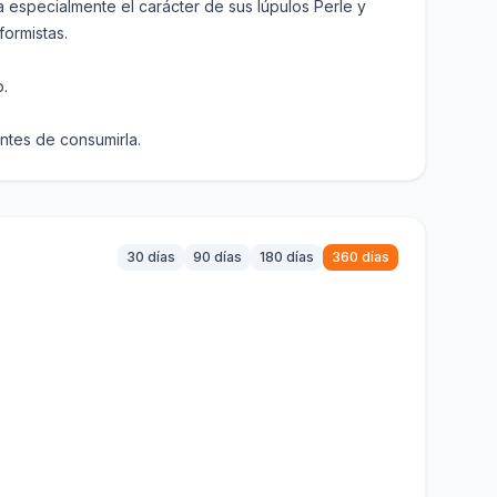
lza especialmente el carácter de sus lúpulos Perle y
formistas.
o.
antes de consumirla.
30 días
90 días
180 días
360 días