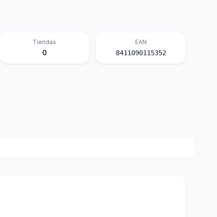
Tiendas
EAN
0
8411090115352