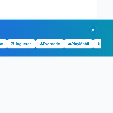
ox
🧸
Juguetes
🕹️
Evercade
👥
PlayMobil
📱
Móvile