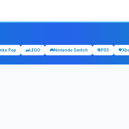
nko Pop
🧱
LEGO
🎮
Nintendo Switch
🎯
PS5
💚
Xb