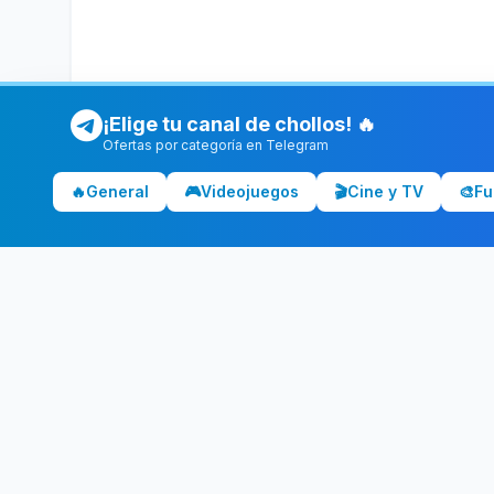
¡Elige tu canal de chollos! 🔥
Ofertas por categoría en Telegram
🔥
General
🎮
Videojuegos
🎬
Cine y TV
🎨
Fu