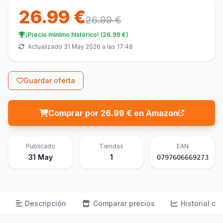
26.99 €
26.99 €
¡Precio mínimo histórico! (26.99 €)
Actualizado 31 May 2026 a las 17:48
Guardar oferta
Comprar por 26.99 € en Amazon
Publicado
Tiendas
EAN
31 May
1
0797606669273
Descripción
Comparar precios
Historial de