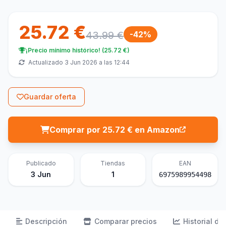
25.72 €
43.99 €
-42%
¡Precio mínimo histórico! (25.72 €)
Actualizado 3 Jun 2026 a las 12:44
Guardar oferta
Comprar por 25.72 € en Amazon
Publicado
Tiendas
EAN
3 Jun
1
6975989954498
Descripción
Comparar precios
Historial de