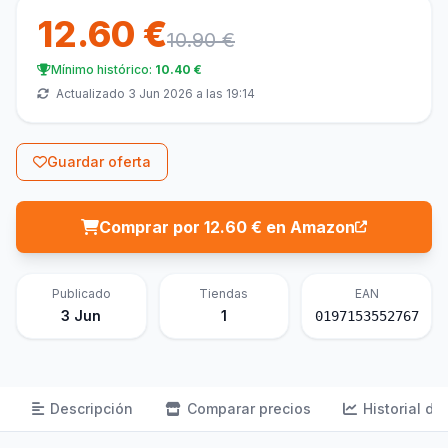
12.60 €
10.90 €
Mínimo histórico:
10.40 €
Actualizado 3 Jun 2026 a las 19:14
Guardar oferta
Comprar por 12.60 € en Amazon
Publicado
Tiendas
EAN
3 Jun
1
0197153552767
Descripción
Comparar precios
Historial de