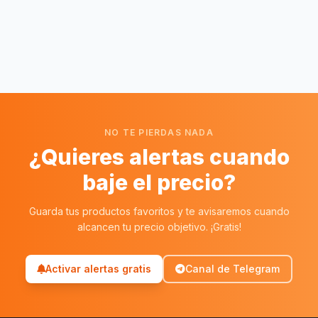
NO TE PIERDAS NADA
¿Quieres alertas cuando
baje el precio?
Guarda tus productos favoritos y te avisaremos cuando
alcancen tu precio objetivo. ¡Gratis!
Activar alertas gratis
Canal de Telegram