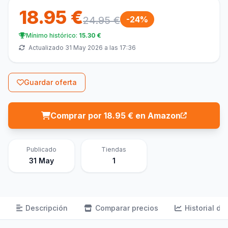
18.95 €
24.95 €
-24%
Mínimo histórico:
15.30 €
Actualizado 31 May 2026 a las 17:36
Guardar oferta
Comprar por 18.95 € en Amazon
Publicado
Tiendas
31 May
1
Descripción
Comparar precios
Historial de