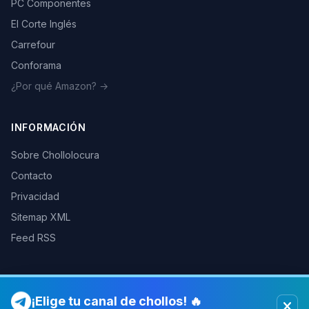
PC Componentes
El Corte Inglés
Carrefour
Conforama
¿Por qué Amazon? →
INFORMACIÓN
Sobre Chollolocura
Contacto
Privacidad
Sitemap XML
Feed RSS
¡Elige tu canal de chollos! 🔥
© 2026 Chollolocura. Todos los derechos reservados.