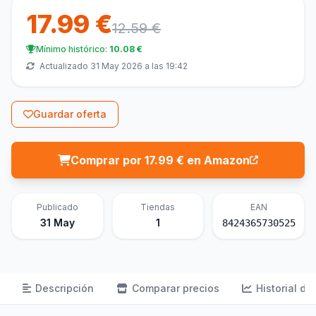
17.99 €
12.59 €
Mínimo histórico:
10.08 €
Actualizado 31 May 2026 a las 19:42
Guardar oferta
Comprar por 17.99 € en Amazon
Publicado
Tiendas
EAN
31 May
1
8424365730525
Descripción
Comparar precios
Historial de