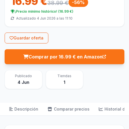
16.99 €
38.99 €
-56%
¡Precio mínimo histórico! (16.99 €)
Actualizado 4 Jun 2026 a las 11:10
Guardar oferta
Comprar por 16.99 € en Amazon
Publicado
Tiendas
4 Jun
1
Descripción
Comparar precios
Historial de