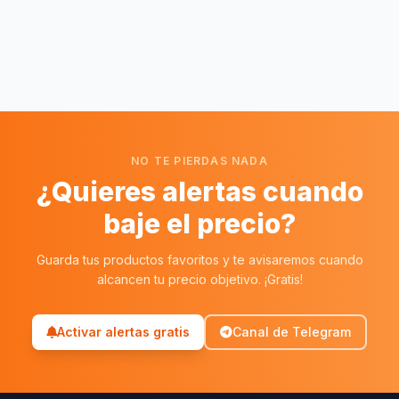
NO TE PIERDAS NADA
¿Quieres alertas cuando
baje el precio?
Guarda tus productos favoritos y te avisaremos cuando
alcancen tu precio objetivo. ¡Gratis!
Activar alertas gratis
Canal de Telegram