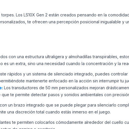
es torpes. Los LS10X Gen 2 están creados pensando en la comodidad
rsonalizados, te ofrecen una percepción posicional inigualable y u
os con una estructura ultraligera y almohadillas transpirables, es
o es un extra, sino una necesidad cuando la concentración y la rea
ste rápidos y un sistema de silenciado integrado, puedes controlar el
ermitiéndote mantenerte enfocado en la acción sin interrumpir tu ju
e:
Los transductores de 50 mm personalizados mejoran drásticamente
ue te permite detectar pasos y sonidos ambientales con precisión 
con un brazo integrado que se puede plegar para silenciarlo comple
te una discreción total cuando estás inmerso en el juego.
lantes te permiten colocarlos cómodamente alrededor del cuello cuan