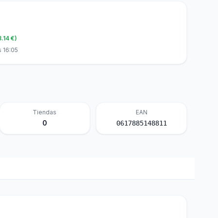
8.14 €)
s 16:05
Tiendas
EAN
0
0617885148811