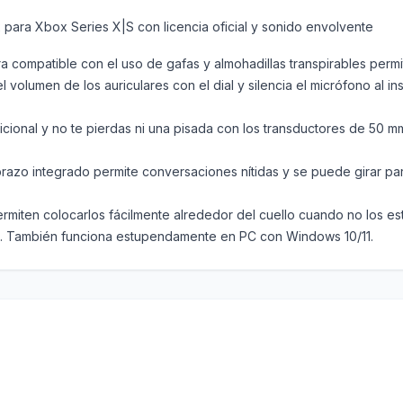
para Xbox Series X|S con licencia oficial y sonido envolvente
ra compatible con el uso de gafas y almohadillas transpirables per
l volumen de los auriculares con el dial y silencia el micrófono al i
icional y no te pierdas ni una pisada con los transductores de 50 
 brazo integrado permite conversaciones nítidas y se puede girar pa
permiten colocarlos fácilmente alrededor del cuello cuando no los e
ne. También funciona estupendamente en PC con Windows 10/11.