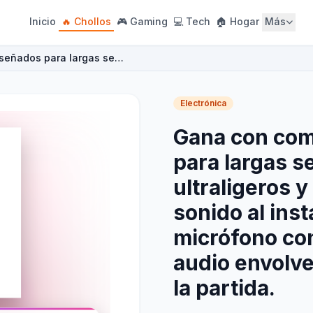
Inicio
🔥 Chollos
🎮 Gaming
💻 Tech
🏠 Hogar
Más
iseñados para largas se…
Electrónica
Gana con com
para largas s
ultraligeros 
sonido al inst
micrófono con
audio envolve
la partida.