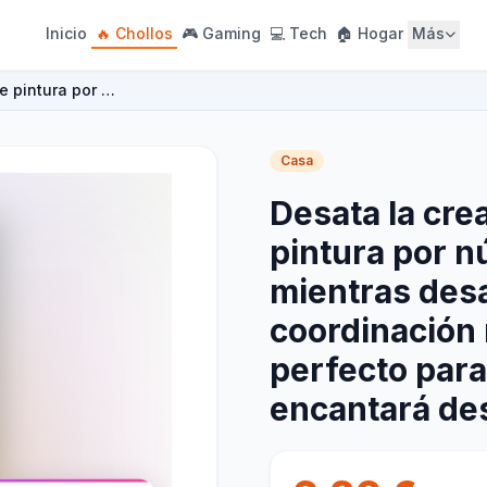
Inicio
🔥 Chollos
🎮 Gaming
💻 Tech
🏠 Hogar
Más
de pintura por …
Casa
Desata la crea
pintura por n
mientras desa
coordinación 
perfecto para
encantará des