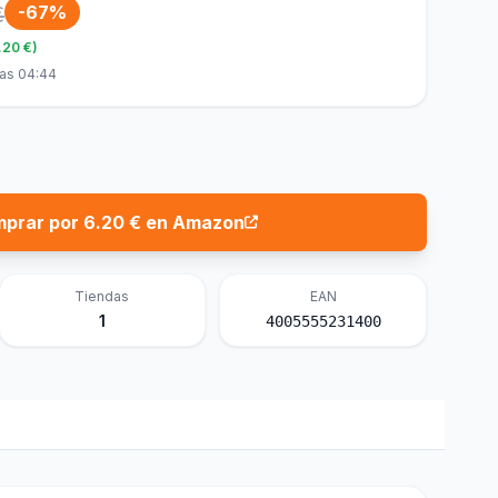
€
-67%
.20 €)
las 04:44
prar por 6.20 € en Amazon
Tiendas
EAN
1
4005555231400