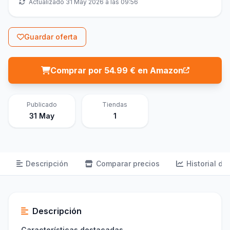
Actualizado 31 May 2026 a las 09:56
Guardar oferta
Comprar por 54.99 € en Amazon
Publicado
Tiendas
31 May
1
Descripción
Comparar precios
Historial de
Descripción
Características destacadas