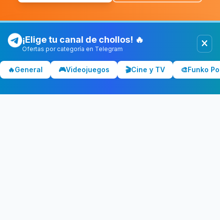
¡Elige tu canal de chollos! 🔥
Ofertas por categoría en Telegram
Chollolocura
CL
🔥
General
🎮
Videojuegos
🎬
Cine y TV
🎨
Funko Po
Los mejores chollos y ofertas de España. Comparamos precios
en Amazon, PC Componentes, El Corte Inglés y más tiendas.
CATEGORÍAS
💻 Tecnología
📺 Televisores
🎧 Audio
🎮 Gaming