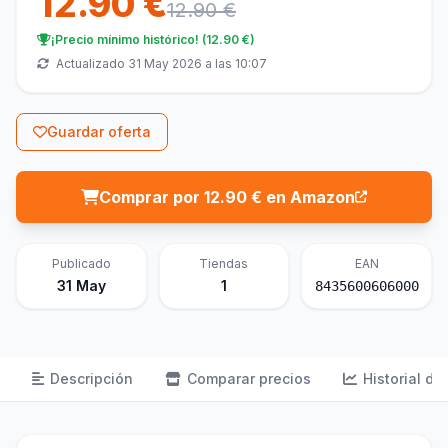
12.90 €
12.90 €
¡Precio mínimo histórico! (12.90 €)
Actualizado 31 May 2026 a las 10:07
Guardar oferta
Comprar por 12.90 € en Amazon
Publicado
Tiendas
EAN
31 May
1
8435600606000
Descripción
Comparar precios
Historial de