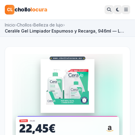
chollo
locura
CL
Inicio
Chollos
Belleza de lujo
CeraVe Gel Limpiador Espumoso y Recarga, 946ml — L…