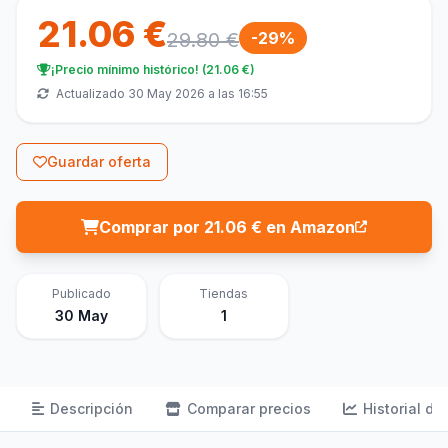
21.06 €
29.80 €
-29%
¡Precio mínimo histórico! (21.06 €)
Actualizado 30 May 2026 a las 16:55
Guardar oferta
Comprar por 21.06 € en Amazon
Publicado
Tiendas
30 May
1
Descripción
Comparar precios
Historial de