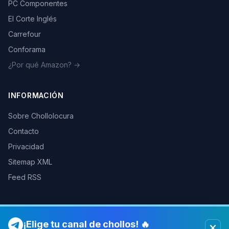
PC Componentes
El Corte Inglés
Carrefour
Conforama
¿Por qué Amazon? →
INFORMACIÓN
Sobre Chollolocura
Contacto
Privacidad
Sitemap XML
Feed RSS
¡Elige tu canal de chollos! 🔥
© 2026 Chollolocura. Todos los derechos reservados.