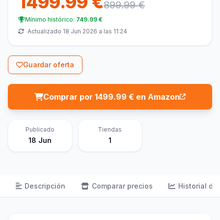
1499.99 €
899.99 €
Mínimo histórico:
749.99 €
Actualizado 18 Jun 2026 a las 11:24
Guardar oferta
Comprar por 1499.99 € en Amazon
Publicado
Tiendas
18 Jun
1
Descripción
Comparar precios
Historial de