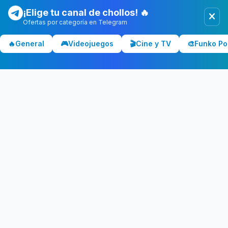
¡Elige tu canal de chollos! 🔥
Ofertas por categoría en Telegram
Chollolocura
CL
🔥
General
🎮
Videojuegos
🎬
Cine y TV
🎨
Funko Po
Los mejores chollos y ofertas de España. Comparamos precios
en Amazon, PC Componentes, El Corte Inglés y más tiendas.
CATEGORÍAS
💻 Tecnología
📺 Televisores
🎧 Audio
🎮 Gaming
🏠 Hogar
🍳 Cocina