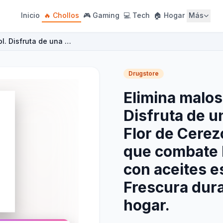
Inicio
🔥 Chollos
🎮 Gaming
💻 Tech
🏠 Hogar
Más
ol. Disfruta de una …
Drugstore
Elimina malos 
Disfruta de u
Flor de Cerez
que combate l
con aceites e
Frescura dura
hogar.