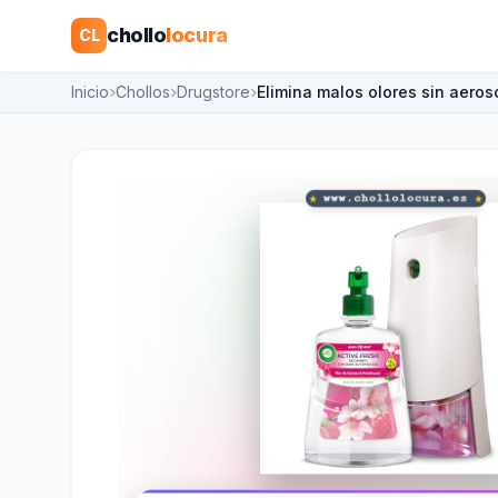
chollo
locura
CL
Inicio
Chollos
Drugstore
Elimina malos olores sin aeros