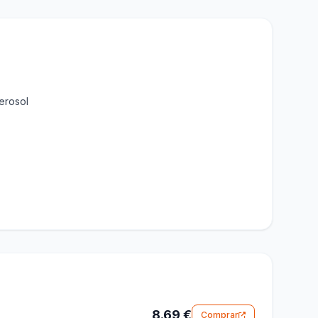
erosol
8.69 €
Comprar