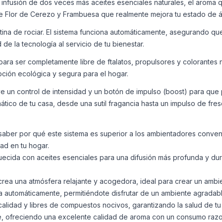
a infusión de dos veces más aceites esenciales naturales, el aroma
 de Flor de Cerezo y Frambuesa que realmente mejora tu estado de 
utina de rociar. El sistema funciona automáticamente, asegurando q
 de la tecnología al servicio de tu bienestar.
a ser completamente libre de ftalatos, propulsores y colorantes no
pción ecológica y segura para el hogar.
ye un control de intensidad y un botón de impulso (boost) para que
ático de tu casa, desde una sutil fragancia hasta un impulso de fres
 saber por qué este sistema es superior a los ambientadores convenc
ad en tu hogar.
quecida con aceites esenciales para una difusión más profunda y d
.
rea una atmósfera relajante y acogedora, ideal para crear un ambie
va automáticamente, permitiéndote disfrutar de un ambiente agradab
alidad y libres de compuestos nocivos, garantizando la salud de tu 
e, ofreciendo una excelente calidad de aroma con un consumo razo