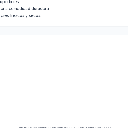
uperficies.
y una comodidad duradera.
 pies frescos y secos.
Los precios mostrados son orientativos y pueden variar.