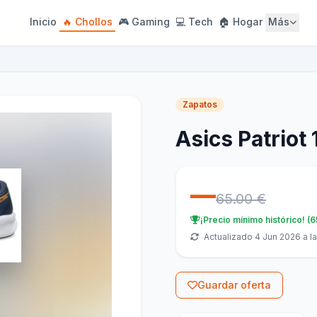
Inicio
🔥 Chollos
🎮 Gaming
💻 Tech
🏠 Hogar
Más
Zapatos
Asics Patriot
—
65.00 €
¡Precio mínimo histórico! (6
Actualizado 4 Jun 2026 a la
Guardar oferta