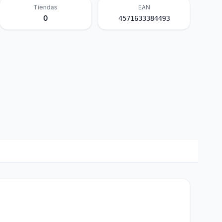
Tiendas
EAN
0
4571633384493