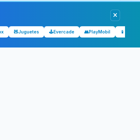
ox
🧸
Juguetes
🕹️
Evercade
👥
PlayMobil
📱
Móvile