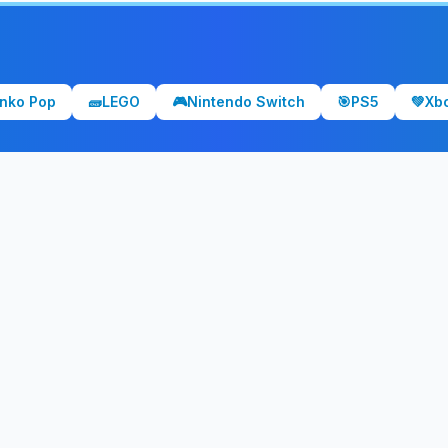
nko Pop
🧱
LEGO
🎮
Nintendo Switch
🎯
PS5
💚
Xb