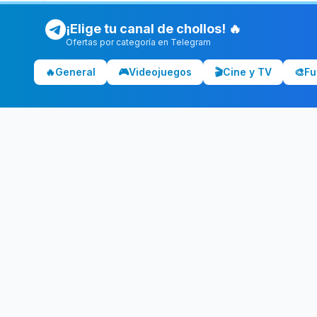
¡Elige tu canal de chollos! 🔥
Ofertas por categoría en Telegram
🔥
General
🎮
Videojuegos
🎬
Cine y TV
🎨
Fu