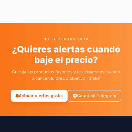
NO TE PIERDAS NADA
¿Quieres alertas cuando
baje el precio?
Guarda tus productos favoritos y te avisaremos cuando
alcancen tu precio objetivo. ¡Gratis!
Activar alertas gratis
Canal de Telegram