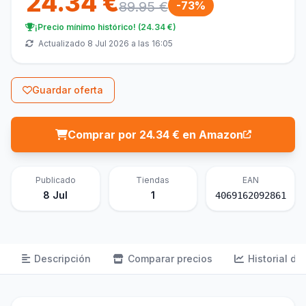
24.34 €
89.95 €
-73%
¡Precio mínimo histórico! (24.34 €)
Actualizado 8 Jul 2026 a las 16:05
Guardar oferta
Comprar por 24.34 € en Amazon
Publicado
Tiendas
EAN
8 Jul
1
4069162092861
Descripción
Comparar precios
Historial de