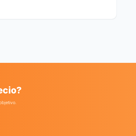
ecio?
bjetivo.