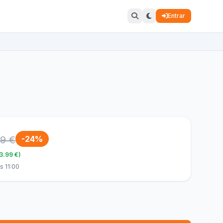
Entrar
9 €
-24%
33.99 €)
s 11:00