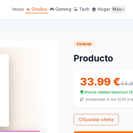
Inicio
🔥 Chollos
🎮 Gaming
💻 Tech
🏠 Hogar
Más
Equipaje
Producto
33.99 €
44.9
¡Precio mínimo histórico! (
Actualizado 4 Jun 2026 a la
Guardar oferta