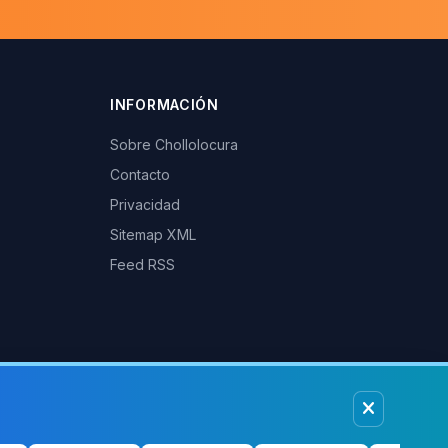
INFORMACIÓN
Sobre Chollolocura
Contacto
Privacidad
Sitemap XML
Feed RSS
afiliados de Amazon, PC Componentes y otras tiendas podemos
isiones por las compras realizadas a través de nuestros enlaces.
Más info