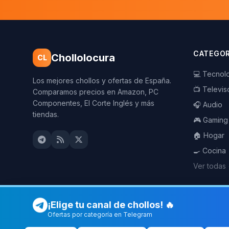
CATEGOR
Chollolocura
CL
💻 Tecnol
Los mejores chollos y ofertas de España.
📺 Televis
Comparamos precios en Amazon, PC
Componentes, El Corte Inglés y más
🎧 Audio
tiendas.
🎮 Gaming
🏠 Hogar
🍳 Cocina
Ver todas
¡Elige tu canal de chollos! 🔥
Ofertas por categoría en Telegram
© 2026 Chollolocura. Todos los derechos reservados.