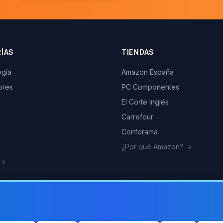
ÍAS
TIENDAS
ogía
Amazon España
ores
PC Componentes
El Corte Inglés
Carrefour
Conforama
¿Por qué Amazon? →
 →
Como 
ganar com