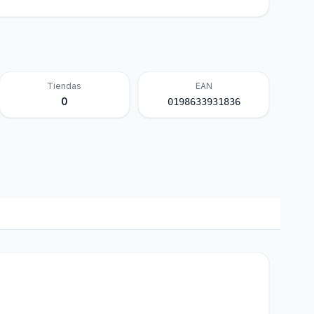
Tiendas
EAN
0
0198633931836