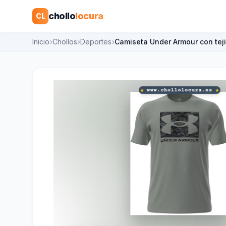
chollo
locura
CL
Inicio
Chollos
Deportes
Camiseta Under Armour con tej