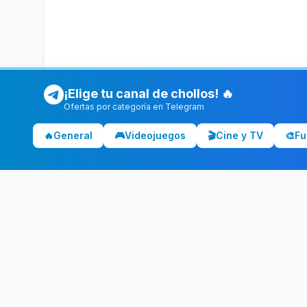
¡Elige tu canal de chollos! 🔥
Ofertas por categoría en Telegram
🔥
General
🎮
Videojuegos
🎬
Cine y TV
🎨
Fu