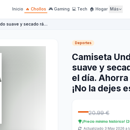
Inicio
🔥 Chollos
🎮 Gaming
💻 Tech
🏠 Hogar
Más
ido suave y secado rá…
Deportes
Camiseta Und
suave y seca
el día. Ahorr
¡No la dejes 
—
20.99 €
¡Precio mínimo histórico! (
Actualizado 3 May 2026 a l