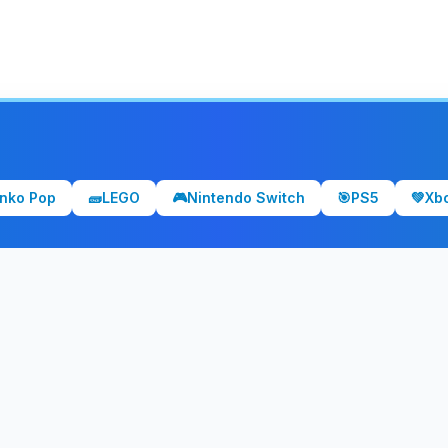
nko Pop
🧱
LEGO
🎮
Nintendo Switch
🎯
PS5
💚
Xb