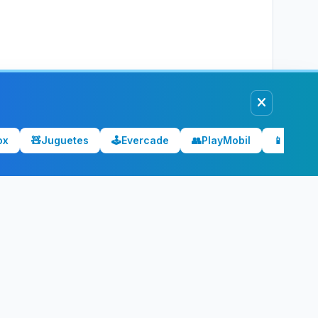
ox
🧸
Juguetes
🕹️
Evercade
👥
PlayMobil
📱
Móvile