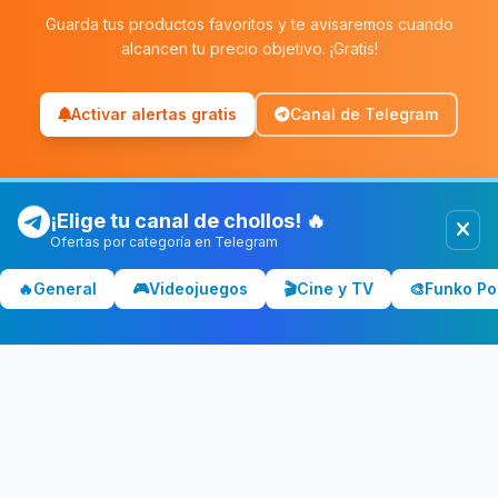
Guarda tus productos favoritos y te avisaremos cuando
alcancen tu precio objetivo. ¡Gratis!
Activar alertas gratis
Canal de Telegram
¡Elige tu canal de chollos! 🔥
Ofertas por categoría en Telegram
Chollolocura
CL
🔥
General
🎮
Videojuegos
🎬
Cine y TV
🎨
Funko Po
Los mejores chollos y ofertas de España. Comparamos precios
en Amazon, PC Componentes, El Corte Inglés y más tiendas.
CATEGORÍAS