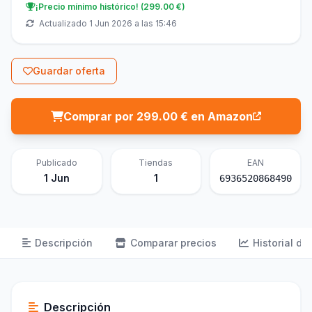
¡Precio mínimo histórico! (299.00 €)
Actualizado 1 Jun 2026 a las 15:46
Guardar oferta
Comprar por 299.00 € en Amazon
Publicado
Tiendas
EAN
1 Jun
1
6936520868490
Descripción
Comparar precios
Historial de
Descripción