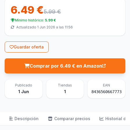
6.49 €
5.99 €
Mínimo histórico:
5.99 €
Actualizado 1 Jun 2026 a las 11:56
Guardar oferta
Comprar por 6.49 € en Amazon
Publicado
Tiendas
EAN
1 Jun
1
8436560667773
Descripción
Comparar precios
Historial de