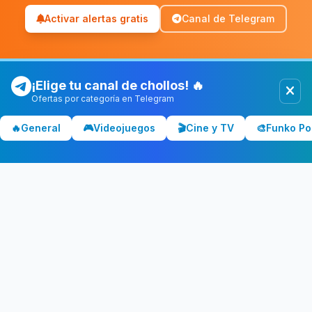
Activar alertas gratis
Canal de Telegram
¡Elige tu canal de chollos! 🔥
Ofertas por categoría en Telegram
Chollolocura
CL
🔥
General
🎮
Videojuegos
🎬
Cine y TV
🎨
Funko Po
Los mejores chollos y ofertas de España. Comparamos precios
en Amazon, PC Componentes, El Corte Inglés y más tiendas.
CATEGORÍAS
💻 Tecnología
📺 Televisores