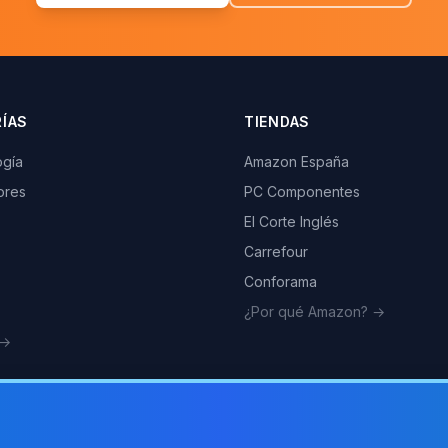
ÍAS
TIENDAS
ogía
Amazon España
ores
PC Componentes
El Corte Inglés
Carrefour
Conforama
¿Por qué Amazon? →
 →
Como 