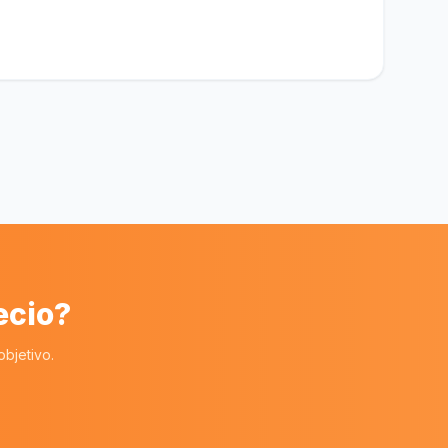
ecio?
bjetivo.