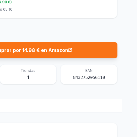
4.98 €)
s 05:10
prar por 14.98 € en Amazon
Tiendas
EAN
1
8432752056110