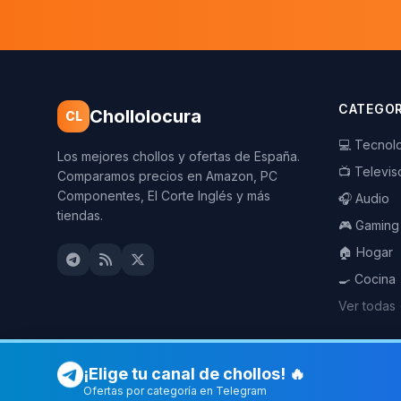
CATEGOR
Chollolocura
CL
💻 Tecnol
Los mejores chollos y ofertas de España.
📺 Televis
Comparamos precios en Amazon, PC
Componentes, El Corte Inglés y más
🎧 Audio
tiendas.
🎮 Gaming
🏠 Hogar
🍳 Cocina
Ver todas
¡Elige tu canal de chollos! 🔥
Ofertas por categoría en Telegram