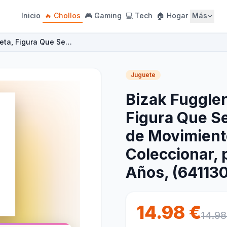
Inicio
🔥 Chollos
🎮 Gaming
💻 Tech
🏠 Hogar
Más
reta, Figura Que Se…
Juguete
Bizak Fuggler
Figura Que S
de Movimient
Coleccionar, 
Años, (64113
14.98 €
14.98