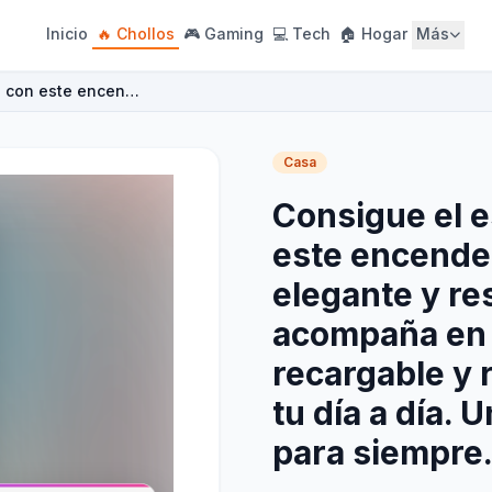
Inicio
🔥 Chollos
🎮 Gaming
💻 Tech
🏠 Hogar
Más
n' con este encen…
Casa
Consigue el e
este encende
elegante y res
acompaña en 
recargable y r
tu día a día. 
para siempre