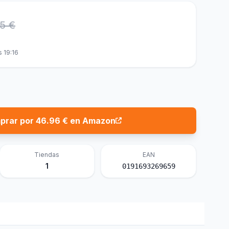
5 €
s 19:16
prar por 46.96 € en Amazon
Tiendas
EAN
1
0191693269659