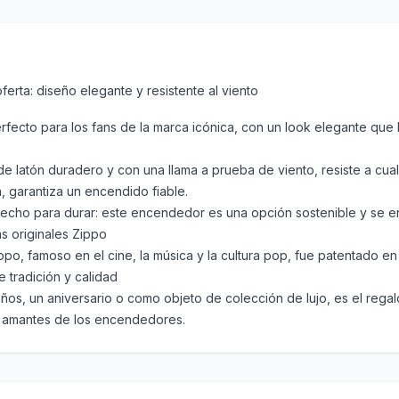
rta: diseño elegante y resistente al viento
fecto para los fans de la marca icónica, con un look elegante que
de latón duradero y con una llama a prueba de viento, resiste a cu
, garantiza un encendido fiable.
 hecho para durar: este encendedor es una opción sostenible y se e
as originales Zippo
Zippo, famoso en el cine, la música y la cultura pop, fue patentado e
 tradición y calidad
os, un aniversario o como objeto de colección de lujo, es el regalo
os amantes de los encendedores.