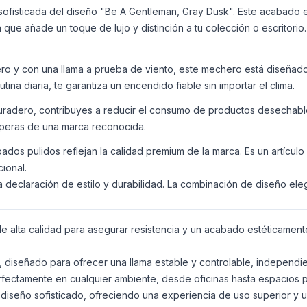
a sofisticada del diseño "Be A Gentleman, Gray Dusk". Este acabado
que añade un toque de lujo y distinción a tu colección o escritorio
o y con una llama a prueba de viento, este mechero está diseñado p
na diaria, te garantiza un encendido fiable sin importar el clima.
uradero, contribuyes a reducir el consumo de productos desechable
speras de una marca reconocida.
ados pulidos reflejan la calidad premium de la marca. Es un artícul
ional.
a declaración de estilo y durabilidad. La combinación de diseño eleg
e alta calidad para asegurar resistencia y un acabado estéticamente
 diseñado para ofrecer una llama estable y controlable, independi
fectamente en cualquier ambiente, desde oficinas hasta espacios 
n diseño sofisticado, ofreciendo una experiencia de uso superior y 