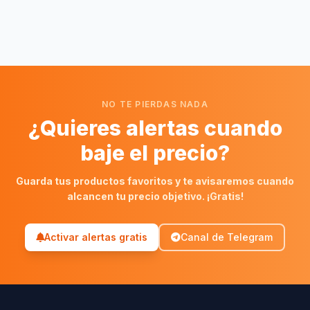
NO TE PIERDAS NADA
¿Quieres alertas cuando
baje el precio?
Guarda tus productos favoritos y te avisaremos cuando
alcancen tu precio objetivo. ¡Gratis!
Activar alertas gratis
Canal de Telegram