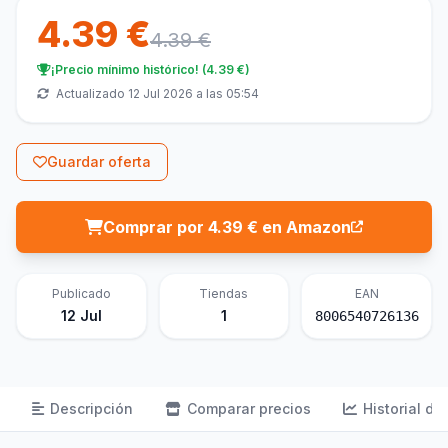
4.39 €
4.39 €
¡Precio mínimo histórico! (4.39 €)
Actualizado 12 Jul 2026 a las 05:54
Guardar oferta
Comprar por 4.39 € en Amazon
Publicado
Tiendas
EAN
12 Jul
1
8006540726136
Descripción
Comparar precios
Historial de