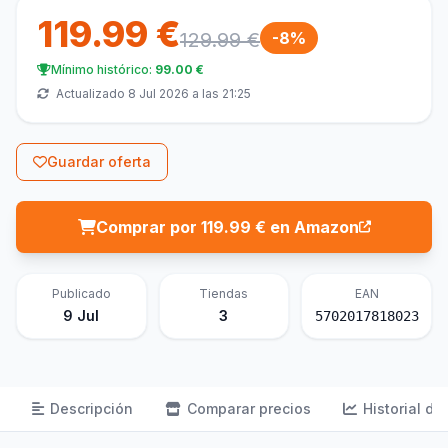
119.99 €
129.99 €
-8%
Mínimo histórico:
99.00 €
Actualizado 8 Jul 2026 a las 21:25
Guardar oferta
Comprar por 119.99 € en Amazon
Publicado
Tiendas
EAN
9 Jul
3
5702017818023
Descripción
Comparar precios
Historial de