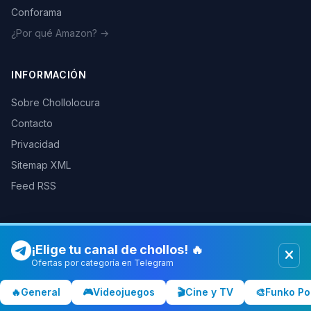
Conforama
¿Por qué Amazon? →
INFORMACIÓN
Sobre Chollolocura
Contacto
Privacidad
Sitemap XML
Feed RSS
¡Elige tu canal de chollos! 🔥
© 2026 Chollolocura. Todos los derechos reservados.
Como afiliados de Amazon, PC Componentes y otras tiendas
Ofertas por categoría en Telegram
podemos ganar comisiones por las compras realizadas a través de
nuestros enlaces.
Más info
🔥
General
🎮
Videojuegos
🎬
Cine y TV
🎨
Funko Po