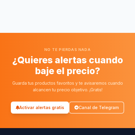
NO TE PIERDAS NADA
¿Quieres alertas cuando
baje el precio?
Guarda tus productos favoritos y te avisaremos cuando
alcancen tu precio objetivo. ¡Gratis!
Activar alertas gratis
Canal de Telegram