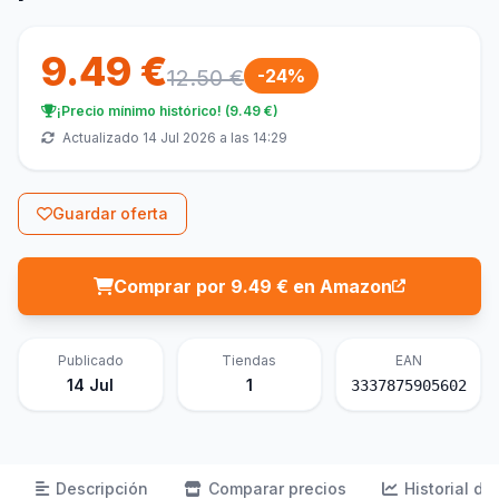
9.49 €
12.50 €
-24%
¡Precio mínimo histórico! (9.49 €)
Actualizado 14 Jul 2026 a las 14:29
Guardar oferta
Comprar por 9.49 € en Amazon
Publicado
Tiendas
EAN
14 Jul
1
3337875905602
Descripción
Comparar precios
Historial de