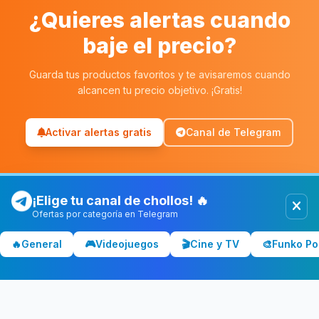
¿Quieres alertas cuando
baje el precio?
Guarda tus productos favoritos y te avisaremos cuando
alcancen tu precio objetivo. ¡Gratis!
Activar alertas gratis
Canal de Telegram
¡Elige tu canal de chollos! 🔥
Ofertas por categoría en Telegram
Chollolocura
CL
🔥
General
🎮
Videojuegos
🎬
Cine y TV
🎨
Funko Po
Los mejores chollos y ofertas de España. Comparamos precios
en Amazon, PC Componentes, El Corte Inglés y más tiendas.