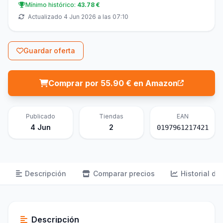
Mínimo histórico:
43.78 €
Actualizado 4 Jun 2026 a las 07:10
Guardar oferta
Comprar por 55.90 € en Amazon
Publicado
Tiendas
EAN
4 Jun
2
0197961217421
Descripción
Comparar precios
Historial de
Descripción