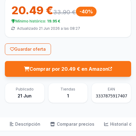
20.49 €
33.90 €
-40%
Mínimo histórico:
19.95 €
Actualizado 21 Jun 2026 a las 08:27
Guardar oferta
Comprar por 20.49 € en Amazon
Publicado
Tiendas
EAN
21 Jun
1
3337875917407
Descripción
Comparar precios
Historial de