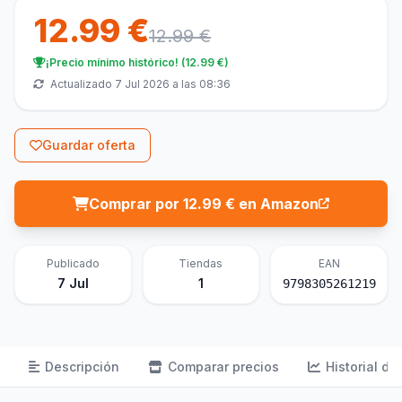
12.99 €
12.99 €
¡Precio mínimo histórico! (12.99 €)
Actualizado 7 Jul 2026 a las 08:36
Guardar oferta
Comprar por 12.99 € en Amazon
Publicado
Tiendas
EAN
7 Jul
1
9798305261219
Descripción
Comparar precios
Historial de