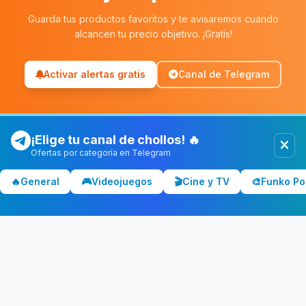
Guarda tus productos favoritos y te avisaremos cuando
alcancen tu precio objetivo. ¡Gratis!
Activar alertas gratis
Canal de Telegram
¡Elige tu canal de chollos! 🔥
Ofertas por categoría en Telegram
Chollolocura
CL
🔥
General
🎮
Videojuegos
🎬
Cine y TV
🎨
Funko Po
Los mejores chollos y ofertas de España. Comparamos precios
en Amazon, PC Componentes, El Corte Inglés y más tiendas.
CATEGORÍAS