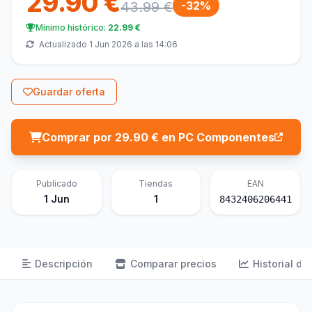
29.90 €
43.99 €
-32%
Mínimo histórico:
22.99 €
Actualizado 1 Jun 2026 a las 14:06
Guardar oferta
Comprar por 29.90 € en PC Componentes
Publicado
Tiendas
EAN
1 Jun
1
8432406206441
Descripción
Comparar precios
Historial de