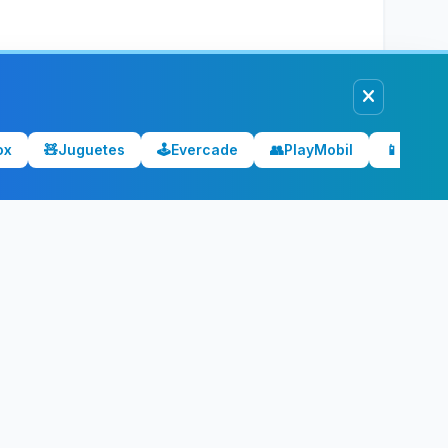
ox
🧸
Juguetes
🕹️
Evercade
👥
PlayMobil
📱
Móvile