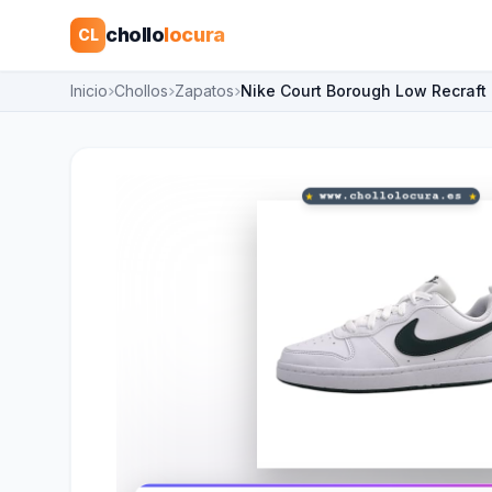
chollo
locura
CL
Inicio
Chollos
Zapatos
Nike Court Borough Low Recraft 