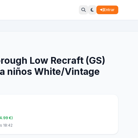
Entrar
orough Low Recraft (GS)
ra niños White/Vintage
64.99 €)
s 18:42