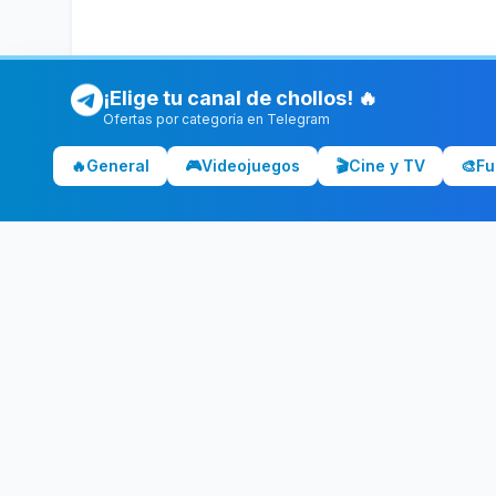
¡Elige tu canal de chollos! 🔥
Ofertas por categoría en Telegram
🔥
General
🎮
Videojuegos
🎬
Cine y TV
🎨
Fu