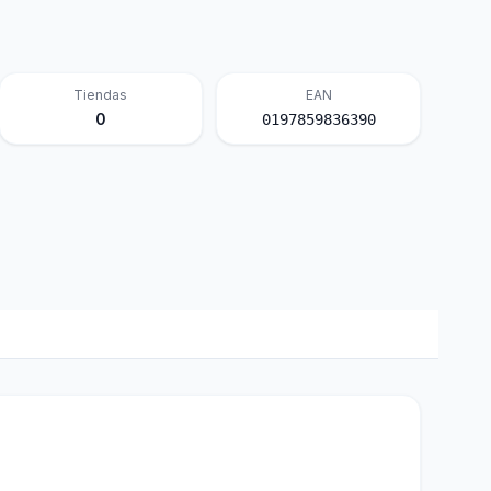
Tiendas
EAN
0
0197859836390