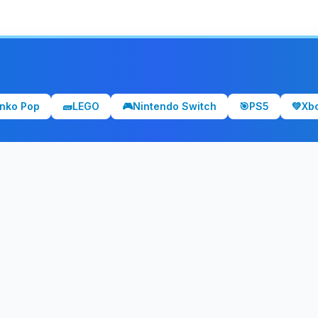
nko Pop
🧱
LEGO
🎮
Nintendo Switch
🎯
PS5
💚
Xb