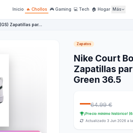
Inicio
🔥 Chollos
🎮 Gaming
💻 Tech
🏠 Hogar
Más
(GS) Zapatillas par…
Zapatos
Nike Court B
Zapatillas pa
Green 36.5
—
64.99 €
¡Precio mínimo histórico! (
Actualizado 3 Jun 2026 a la