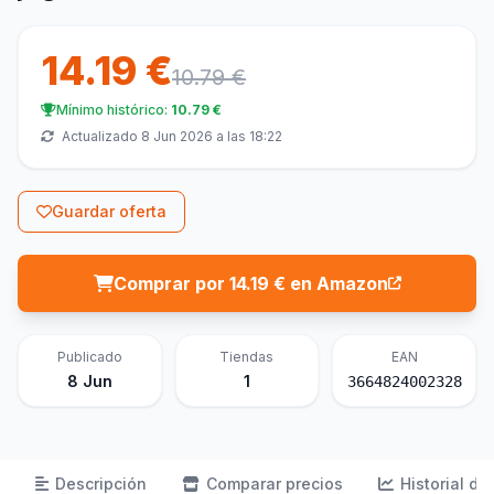
14.19 €
10.79 €
Mínimo histórico:
10.79 €
Actualizado 8 Jun 2026 a las 18:22
Guardar oferta
Comprar por 14.19 € en Amazon
Publicado
Tiendas
EAN
8 Jun
1
3664824002328
Descripción
Comparar precios
Historial de