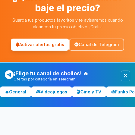
baje el precio?
Guarda tus productos favoritos y te avisaremos cuando
alcancen tu precio objetivo. ¡Gratis!
Activar alertas gratis
Canal de Telegram
¡Elige tu canal de chollos! 🔥
Ofertas por categoría en Telegram
Chollolocura
CL
🔥
General
🎮
Videojuegos
🎬
Cine y TV
🎨
Funko Po
Los mejores chollos y ofertas de España. Comparamos precios
en Amazon, PC Componentes, El Corte Inglés y más tiendas.