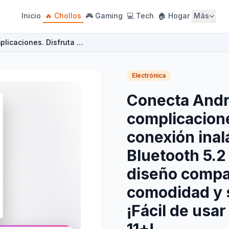
Inicio
🔥 Chollos
🎮 Gaming
💻 Tech
🏠 Hogar
Más
plicaciones. Disfruta …
Electrónica
Conecta Andr
complicacione
conexión inal
Bluetooth 5.2
diseño compac
comodidad y s
¡Fácil de usa