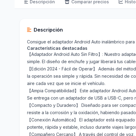
Descripción
Comparar precios
Histo
Descripción
Consigue el adaptador Android Auto inalámbrico para 
Características destacadas
【Adaptador Android Auto Sin Filtro】: Nuestro adaptado
simple. El diseño de enchufe y jugar liberará tus ca
【Edición 2024 - Fácil de Operar】 Además del método 
la operación sea simple y rápida. Sin necesidad de co
aire cada vez que se inicie el vehículo.
【Ampia Compatibilidad】 Este adaptador Android Auto s
Se entrega con un adaptador de USB a USB-C, pero no
【Compacto y Duradero】 Diseñado para ser compacto y 
resiste a la corrosión y la oxidación, habiendo pasa
【Conexión Automática】 El adaptador está equipado co
potente, rápida y estable, incluso durante viajes largo
【Compañero Cercano】 A través del control de voz, el con