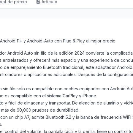
rial de precio
Artículo
Android 11+ y Android-Auto con Plug & Play al mejor precio
r Android Auto sin filo de la edición 2024 convierte la complicada
bles entrelazados y ofrecerá más espacio y una experiencia de con
de emparejamiento Bluetooth tradicional, este adaptador Android A
ntroladores o aplicaciones adicionales. Después de la configuración
in filo solo es compatible con coches equipados con Android Auto 
 es compatible con el sistema CarPlay y iPhone.
fácil de almacenar y transportar. De aleación de aluminio y vidri
do más de 60,000 pruebas de durabilidad.
n un chip A7, admite Bluetooth 5.2 y la banda de frecuencia WIFI 
s.
trol del volante, la pantalla táctil y la perilla, tiene un control t