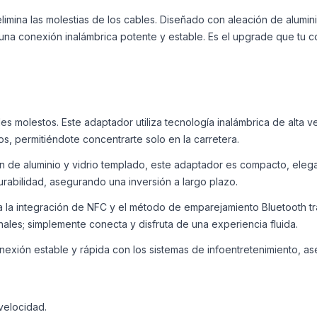
imina las molestias de los cables. Diseñado con aleación de alumini
a una conexión inalámbrica potente y estable. Es el upgrade que tu
es molestos. Este adaptador utiliza tecnología inalámbrica de alta v
os, permitiéndote concentrarte solo en la carretera.
 de aluminio y vidrio templado, este adaptador es compacto, elega
abilidad, asegurando una inversión a largo plazo.
 la integración de NFC y el método de emparejamiento Bluetooth trad
onales; simplemente conecta y disfruta de una experiencia fluida.
exión estable y rápida con los sistemas de infoentretenimiento, 
velocidad.