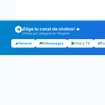
¡Elige tu canal de chollos! 🔥
Ofertas por categoría en Telegram
🔥
General
🎮
Videojuegos
🎬
Cine y TV
🎨
Fu