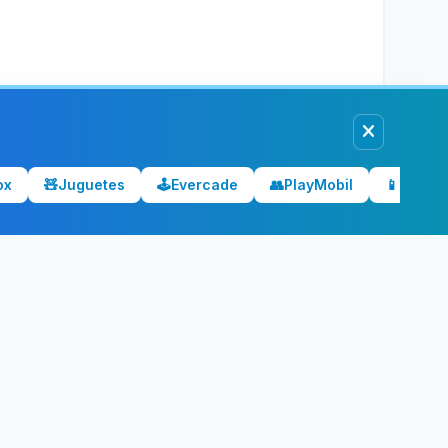
ox
🧸
Juguetes
🕹️
Evercade
👥
PlayMobil
📱
Móvile