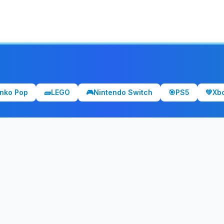
nko Pop
🧱
LEGO
🎮
Nintendo Switch
🎯
PS5
💚
Xb