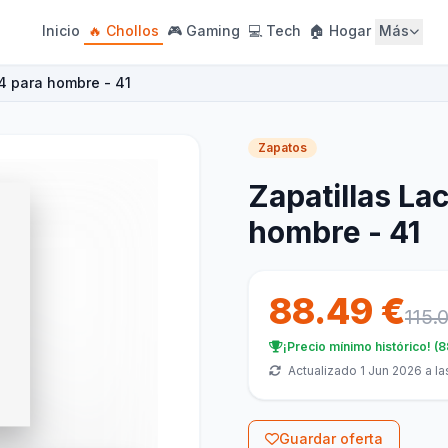
Inicio
🔥 Chollos
🎮 Gaming
💻 Tech
🏠 Hogar
Más
24 para hombre - 41
Zapatos
Zapatillas La
hombre - 41
88.49 €
115.
¡Precio mínimo histórico! (
Actualizado 1 Jun 2026 a la
Guardar oferta