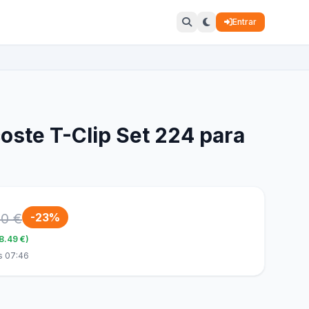
Entrar
coste T-Clip Set 224 para
00 €
-23%
88.49 €)
s 07:46