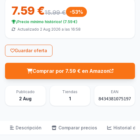
7.59 €
15.99 €
-53%
¡Precio mínimo histórico! (7.59 €)
Actualizado 2 Aug 2026 a las 16:58
Guardar oferta
Comprar por 7.59 € en Amazon
Publicado
Tiendas
EAN
2 Aug
1
8434381075197
Descripción
Comparar precios
Historial de