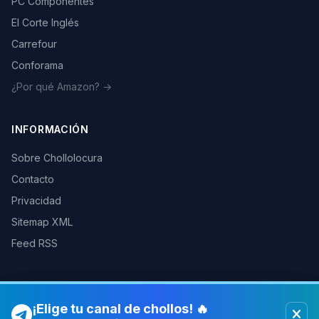
PC Componentes
El Corte Inglés
Carrefour
Conforama
¿Por qué Amazon? →
INFORMACIÓN
Sobre Chollolocura
Contacto
Privacidad
Sitemap XML
Feed RSS
¡Elige tu canal de chollos! 🔥
© 2026 Chollolocura. Todos los derechos reservados.