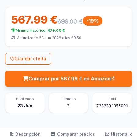
567.99 €
699.00 €
-19%
Mínimo histórico:
479.00 €
Actualizado 23 Jun 2026 a las 20:50
Guardar oferta
Comprar por 567.99 € en Amazon
Publicado
Tiendas
EAN
23 Jun
2
7333394055091
Descripción
Comparar precios
Historial de